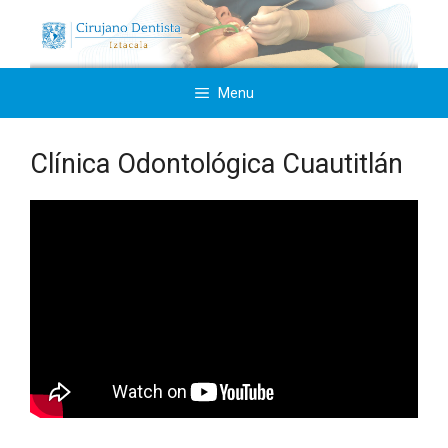
Saltar
al
contenido
Menu
Clínica Odontológica Cuautitlán