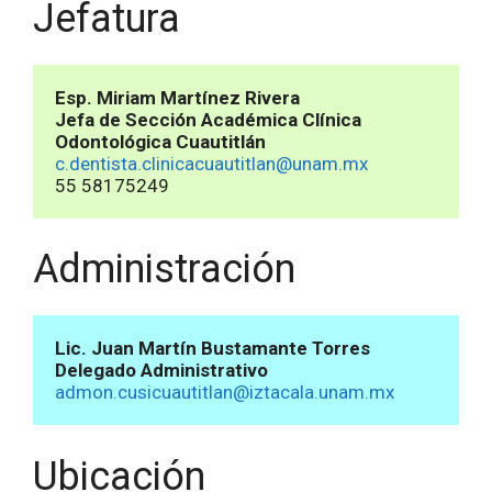
Jefatura
Esp. Miriam Martínez Rivera 
Jefa de Sección Académica Clínica 
Odontológica Cuautitlán
c.dentista.clinicacuautitlan@unam.mx
55 58175249
Administración
Lic. Juan Martín Bustamante Torres

Delegado Administrativo
admon.cusicuautitlan@iztacala.unam.mx
Ubicación