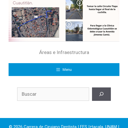
Áreas e Infraestructura
Menu
Buscar
© 2026 Carrera de Cirujano Dentista |
FES Iztacala, UNAM
|