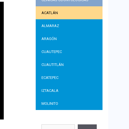
ACATLÁN
ALMARAZ
ARAGÓN
CUAUTEPEC
CUAUTITLÁN
ECATEPEC
IZTACALA
MOLINITO
Buscar